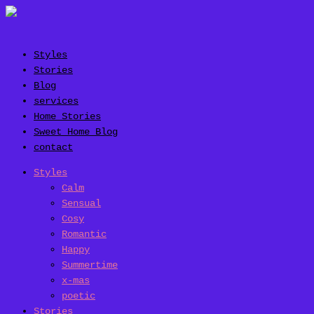
Styles
Stories
Blog
services
Home Stories
Sweet Home Blog
contact
Styles
Calm
Sensual
Cosy
Romantic
Happy
Summertime
x-mas
poetic
Stories