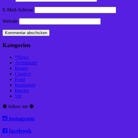
E-Mail-Adresse
Website
Kategorien
*News
Architektur
Beauty
Creative
Food
Inspiration
Interior
Stil
follow me
instagram
facebook