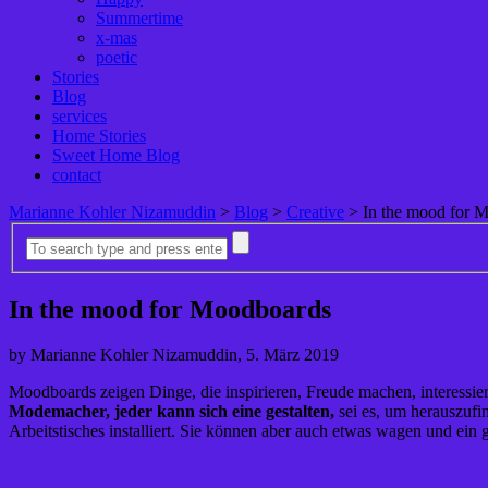
Summertime
x-mas
poetic
Stories
Blog
services
Home Stories
Sweet Home Blog
contact
Marianne Kohler Nizamuddin
>
Blog
>
Creative
>
In the mood for 
In the mood for Moodboards
by Marianne Kohler Nizamuddin, 5. März 2019
Moodboards zeigen Dinge, die inspirieren, Freude machen, interessie
Modemacher, jeder kann sich eine gestalten,
sei es, um herauszufi
Arbeitstisches installiert. Sie können aber auch etwas wagen und ei