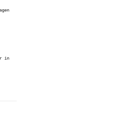
agen
r in