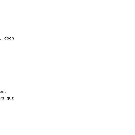
, doch
en,
rs gut