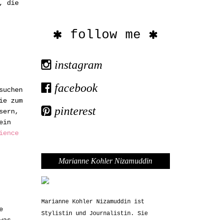
, die
follow me
instagram
facebook
suchen
ie zum
pinterest
sern,
ein
ience
Marianne Kohler Nizamuddin
Marianne Kohler Nizamuddin ist
e
Stylistin und Journalistin. Sie