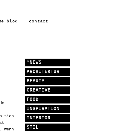
me blog
contact
*NEWS
ARCHITEKTUR
BEAUTY
CREATIVE
FOOD
de
INSPIRATION
n sich
INTERIOR
st
STIL
. Wenn