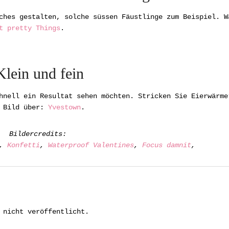
ches gestalten, solche süssen Fäustlinge zum Beispiel. W
t pretty Things
.
Klein und fein
hnell ein Resultat sehen möchten. Stricken Sie Eierwärme
. Bild über:
Yvestown
.
Bildercredits:
,
Konfetti
,
Waterproof Valentines
,
Focus damnit
,
 nicht veröffentlicht.