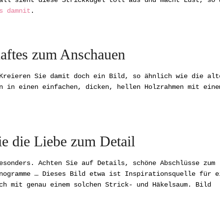
all sieht diese Strickkugel toll aus und macht Lust, so 
s damnit
.
aftes zum Anschauen
Kreieren Sie damit doch ein Bild, so ähnlich wie die alt
n in einen einfachen, dicken, hellen Holzrahmen mit eine
ie die Liebe zum Detail
esonders. Achten Sie auf Details, schöne Abschlüsse zum
nogramme … Dieses Bild etwa ist Inspirationsquelle für e
ch mit genau einem solchen Strick- und Häkelsaum. Bild