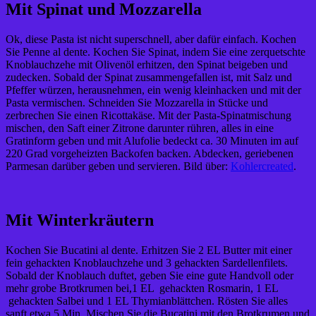
Mit Spinat und Mozzarella
Ok, diese Pasta ist nicht superschnell, aber dafür einfach. Kochen
Sie Penne al dente. Kochen Sie Spinat, indem Sie eine zerquetschte
Knoblauchzehe mit Olivenöl erhitzen, den Spinat beigeben und
zudecken. Sobald der Spinat zusammengefallen ist, mit Salz und
Pfeffer würzen, herausnehmen, ein wenig kleinhacken und mit der
Pasta vermischen. Schneiden Sie Mozzarella in Stücke und
zerbrechen Sie einen Ricottakäse. Mit der Pasta-Spinatmischung
mischen, den Saft einer Zitrone darunter rühren, alles in eine
Gratinform geben und mit Alufolie bedeckt ca. 30 Minuten im auf
220 Grad vorgeheizten Backofen backen. Abdecken, geriebenen
Parmesan darüber geben und servieren. Bild über:
Kohlercreated
.
Mit Winterkräutern
Kochen Sie Bucatini al dente. Erhitzen Sie 2 EL Butter mit einer
fein gehackten Knoblauchzehe und 3 gehackten Sardellenfilets.
Sobald der Knoblauch duftet, geben Sie eine gute Handvoll oder
mehr grobe Brotkrumen bei,1 EL gehackten Rosmarin, 1 EL
gehackten Salbei und 1 EL Thymianblättchen. Rösten Sie alles
sanft etwa 5 Min. Mischen Sie die Bucatini mit den Brotkrumen und