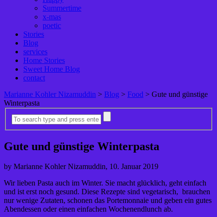
Summertime
x-mas
poetic
Stories
Blog
services
Home Stories
Sweet Home Blog
contact
Marianne Kohler Nizamuddin
>
Blog
>
Food
>
Gute und günstige
Winterpasta
Gute und günstige Winterpasta
by Marianne Kohler Nizamuddin, 10. Januar 2019
Wir lieben Pasta auch im Winter. Sie macht glücklich, geht einfach
und ist erst noch gesund. Diese Rezepte sind vegetarisch, brauchen
nur wenige Zutaten, schonen das Portemonnaie und geben ein gutes
Abendessen oder einen einfachen Wochenendlunch ab.