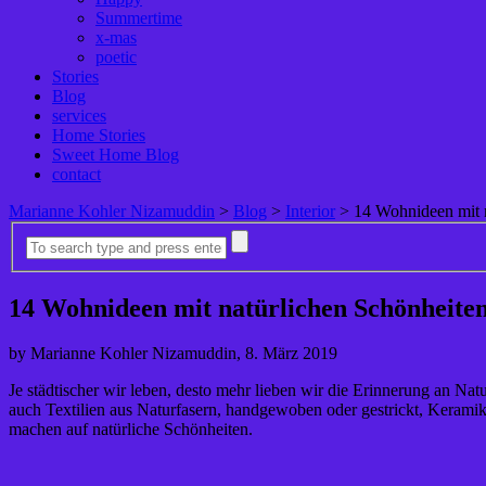
Summertime
x-mas
poetic
Stories
Blog
services
Home Stories
Sweet Home Blog
contact
Marianne Kohler Nizamuddin
>
Blog
>
Interior
>
14 Wohnideen mit 
14 Wohnideen mit natürlichen Schönheite
by Marianne Kohler Nizamuddin, 8. März 2019
Je städtischer wir leben, desto mehr lieben wir die Erinnerung an Na
auch Textilien aus Naturfasern, handgewoben oder gestrickt, Keramik 
machen auf natürliche Schönheiten.