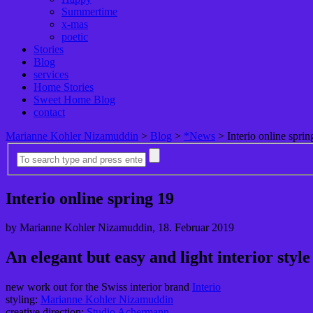
Summertime
x-mas
poetic
Stories
Blog
services
Home Stories
Sweet Home Blog
contact
Marianne Kohler Nizamuddin
>
Blog
>
*News
>
Interio online sprin
Interio online spring 19
by Marianne Kohler Nizamuddin, 18. Februar 2019
An elegant but easy and light interior style
new work out for the Swiss interior brand
Interio
styling:
Marianne Kohler Nizamuddin
creative direction:
Studio Achermann