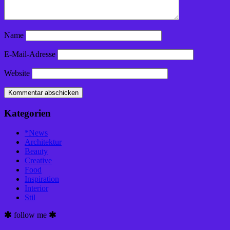
Name
E-Mail-Adresse
Website
Kategorien
*News
Architektur
Beauty
Creative
Food
Inspiration
Interior
Stil
follow me