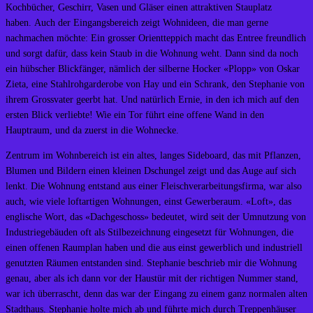
Kochbücher, Geschirr, Vasen und Gläser einen attraktiven Stauplatz
haben. Auch der Eingangsbereich zeigt Wohnideen, die man gerne
nachmachen möchte: Ein grosser Orientteppich macht das Entree freundlich
und sorgt dafür, dass kein Staub in die Wohnung weht. Dann sind da noch
ein hübscher Blickfänger, nämlich der silberne Hocker «Plopp» von Oskar
Zieta, eine Stahlrohgarderobe von Hay und ein Schrank, den Stephanie von
ihrem Grossvater geerbt hat. Und natürlich Ernie, in den ich mich auf den
ersten Blick verliebte! Wie ein Tor führt eine offene Wand in den
Hauptraum, und da zuerst in die Wohnecke.
Zentrum im Wohnbereich ist ein altes, langes Sideboard, das mit Pflanzen,
Blumen und Bildern einen kleinen Dschungel zeigt und das Auge auf sich
lenkt. Die Wohnung entstand aus einer Fleischverarbeitungsfirma, war also
auch, wie viele loftartigen Wohnungen, einst Gewerberaum. «Loft», das
englische Wort, das «Dachgeschoss» bedeutet, wird seit der Umnutzung von
Industriegebäuden oft als Stilbezeichnung eingesetzt für Wohnungen, die
einen offenen Raumplan haben und die aus einst gewerblich und industriell
genutzten Räumen entstanden sind. Stephanie beschrieb mir die Wohnung
genau, aber als ich dann vor der Haustür mit der richtigen Nummer stand,
war ich überrascht, denn das war der Eingang zu einem ganz normalen alten
Stadthaus. Stephanie holte mich ab und führte mich durch Treppenhäuser