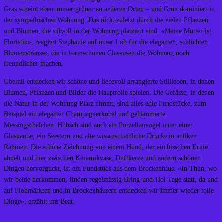
Gras scheint eben immer grüner an anderen Orten – und Grün dominiert in
der sympathischen Wohnung. Das nicht zuletzt durch die vielen Pflanzen
und Blumen, die stilvoll in der Wohnung platziert sind. «Meine Mutter ist
Floristin», reagiert Stephanie auf unser Lob für die eleganten, schlichten
Blumensträusse, die in formschönen Glasvasen die Wohnung noch
freundlicher machen.
Überall entdecken wir schöne und liebevoll arrangierte Stillleben, in denen
Blumen, Pflanzen und Bilder die Hauptrolle spielen. Die Gefässe, in denen
die Natur in der Wohnung Platz nimmt, sind alles edle Fundstücke, zum
Beispiel ein eleganter Champagnerkübel und gehämmerte
Messingschälchen. Hübsch sind auch ein Porzellanvogel unter einer
Glashaube, ein Seestern und alte wissenschaftliche Drucke in antiken
Rahmen. Die schöne Zeichnung von einem Hund, der ein bisschen Ernie
ähnelt und hier zwischen Keramikvase, Duftkerze und andern schönen
Dingen hervorguckt, ist ein Fundstück aus dem Brockenhaus. «In Thun, wo
wir beide herkommen, finden regelmässig Bring-und-Hol-Tage statt, da und
auf Flohmärkten und in Brockenhäusern entdecken wir immer wieder tolle
Dinge», erzählt uns Beat.