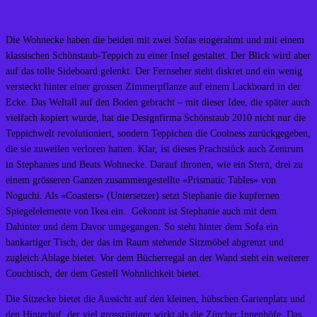
Die Wohnecke haben die beiden mit zwei Sofas eingerahmt und mit einem
klassischen Schönstaub-Teppich zu einer Insel gestaltet. Der Blick wird aber
auf das tolle Sideboard gelenkt. Der Fernseher steht diskret und ein wenig
versteckt hinter einer grossen Zimmerpflanze auf einem Lackboard in der
Ecke. Das Weltall auf den Boden gebracht – mit dieser Idee, die später auch
vielfach kopiert wurde, hat die Designfirma Schönstaub 2010 nicht nur die
Teppichwelt revolutioniert, sondern Teppichen die Coolness zurückgegeben,
die sie zuweilen verloren hatten. Klar, ist dieses Prachtstück auch Zentrum
in Stephanies und Beats Wohnecke. Darauf thronen, wie ein Stern, drei zu
einem grösseren Ganzen zusammengestellte «Prismatic Tables» von
Noguchi. Als «Coasters» (Untersetzer) setzt Stephanie die kupfernen
Spiegelelemente von Ikea ein. Gekonnt ist Stephanie auch mit dem
Dahinter und dem Davor umgegangen. So steht hinter dem Sofa ein
bankartiger Tisch, der das im Raum stehende Sitzmöbel abgrenzt und
zugleich Ablage bietet. Vor dem Bücherregal an der Wand steht ein weiterer
Couchtisch, der dem Gestell Wohnlichkeit bietet.
Die Sitzecke bietet die Aussicht auf den kleinen, hübschen Gartenplatz und
den Hinterhof, der viel grosszügiger wirkt als die Zürcher Innenhöfe. Das