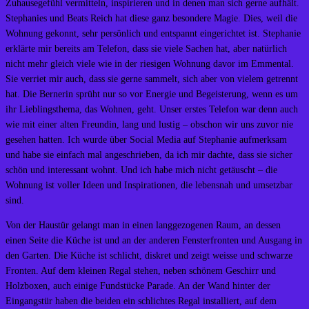
Zuhausegefühl vermitteln, inspirieren und in denen man sich gerne aufhält.
Stephanies und Beats Reich hat diese ganz besondere Magie. Dies, weil die
Wohnung gekonnt, sehr persönlich und entspannt eingerichtet ist. Stephanie
erklärte mir bereits am Telefon, dass sie viele Sachen hat, aber natürlich
nicht mehr gleich viele wie in der riesigen Wohnung davor im Emmental.
Sie verriet mir auch, dass sie gerne sammelt, sich aber von vielem getrennt
hat. Die Bernerin sprüht nur so vor Energie und Begeisterung, wenn es um
ihr Lieblingsthema, das Wohnen, geht. Unser erstes Telefon war denn auch
wie mit einer alten Freundin, lang und lustig – obschon wir uns zuvor nie
gesehen hatten. Ich wurde über Social Media auf Stephanie aufmerksam
und habe sie einfach mal angeschrieben, da ich mir dachte, dass sie sicher
schön und interessant wohnt. Und ich habe mich nicht getäuscht – die
Wohnung ist voller Ideen und Inspirationen, die lebensnah und umsetzbar
sind.
Von der Haustür gelangt man in einen langgezogenen Raum, an dessen
einen Seite die Küche ist und an der anderen Fensterfronten und Ausgang in
den Garten. Die Küche ist schlicht, diskret und zeigt weisse und schwarze
Fronten. Auf dem kleinen Regal stehen, neben schönem Geschirr und
Holzboxen, auch einige Fundstücke Parade. An der Wand hinter der
Eingangstür haben die beiden ein schlichtes Regal installiert, auf dem