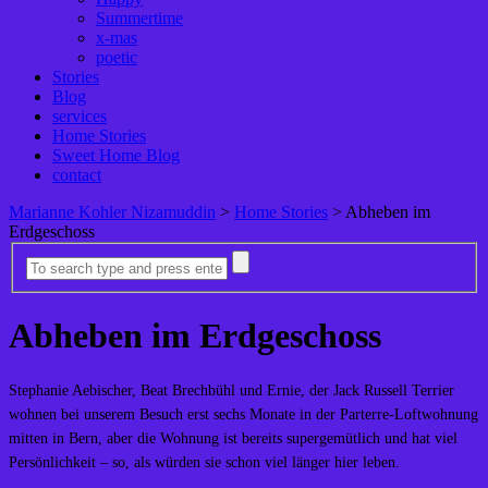
Summertime
x-mas
poetic
Stories
Blog
services
Home Stories
Sweet Home Blog
contact
Marianne Kohler Nizamuddin
>
Home Stories
>
Abheben im
Erdgeschoss
Abheben im Erdgeschoss
Stephanie Aebischer, Beat Brechbühl und Ernie, der Jack Russell Terrier
wohnen bei unserem Besuch erst sechs Monate in der Parterre-Loftwohnung
mitten in Bern, aber die Wohnung ist bereits supergemütlich und hat viel
Persönlichkeit – so, als würden sie schon viel länger hier leben.