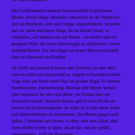
Die Textilkünstlerin sammelt leidenschaftlich Inspirationen,
Bücher, schöne Dinge. Besonders interessiert sie die Volkskunst
und das Handwerk, aber auch lustige, ungewöhnliche, verspielte
und vor allem dekorative Dinge, die sie überall findet, in
Geschäften, auf Märkten und auf Reisen. «Im Atelier habe ich
genügend Platz, um meine Sammlungen zu archivieren», meint
Sonnhild Kestler. Ein altes Regal aus einem Mercerie-Geschäft
dient als Stauraum mit Einblick.
Ob Stoffe aus anderen Kulturen oder Textilien aus aller Welt,
wenn es schön und inspirierend ist, entgeht es Sonnhild Kestlers
Auge nicht und findet einen Platz im grossen Regal. So können
Streifenmuster, Farbaufteilung, Material oder Muster Vorbild
oder Inspiration für eine neue Bluse, ein Foulard oder ein
Accessoire werden. Sonnhild Kestler geht in ihren Ferien am
liebsten auf Entdeckungsreise. So wählt sie Länder deren Volks-
und Handwerkskunst sie interessieren. Ihre Reisen gingen nach
Indien, Usbekistan und Syrien. «Leider, oder zum Glück, sind
meine Koffer immer zu klein, um all das, was mir gefällt,
mitzunehmen», lacht die Designerin.