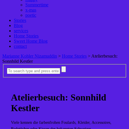
Summertime
x-mas
poetic
Stories
Blog
services
Home Stories
Sweet Home Blog
contact
Marianne Kohler Nizamuddin
>
Home Stories
>
Atelierbesuch:
Sonnhild Kestler
Atelierbesuch: Sonnhild
Kestler
Viele kennen die farbenfrohen Foulards, Kleider, Accessoires,
Badetücher oder Kissen der bekannten Schweizer