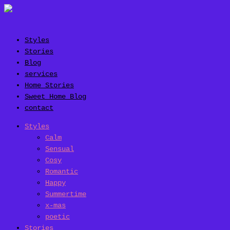
Styles
Stories
Blog
services
Home Stories
Sweet Home Blog
contact
Styles
Calm
Sensual
Cosy
Romantic
Happy
Summertime
x-mas
poetic
Stories