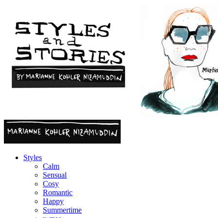
Styles
Calm
Sensual
Cosy
Romantic
Happy
Summertime