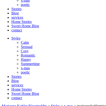
x-mas
poetic
Stories
Blog
services
Home Stories
Sweet Home Blog
contact
Styles
Calm
Sensual
Cosy
Romantic
Happy
Summertime
x-mas
poetic
Stories
Blog
services
Home Stories
Sweet Home Blog
contact
Marianne Kohler Nizamuddin
>
Styles
>
x-mas
>
mariannekohlerniz