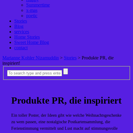
Summertime
x-mas
poetic
Stories
Blog
services
Home Stories
Sweet Home Blog
contact
Marianne Kohler Nizamuddin
>
Stories
>
Produkte PR, die
inspiriert!
Produkte PR, die inspiriert
Ein toller Poster, der Ideen gibt wie welche Weihnachtsgeschenke
zu wem passen, eine nostalgische Postkartensammlung, die
Ferienstimmung vermittelt und Lust macht auf stimmungsvolle