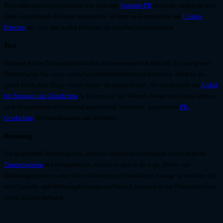
Bildwelten auszusehen haben und was wirksame
Produkte-PR
ausmacht, sondern ist auch
fähig, entsprechende Konzepte umzusetzen. So bietet sie Konzeptarbeit und
Creative
Direction
an – und dies in allen Bereichen der visuellen Kommunikation.
Text
Marianne Kohler Nizamuddin misst dem Zusammenspiel von Bild und Text eine grosse
Bedeutung bei. Sie weiss, welche Geschichten berühren und inspirieren. Dafür ist der
grosse Erfolg ihres Blogs «Sweet Home» ein starker Beweis. Sie schreibt nicht nur
Artikel
für Zeitungen und Zeitschriften
zu Themen wie Stil, Wohnen, Beauty oder Essen, sondern
ist auch spezialisiert auf emotional ansprechende Werbetexte, inspirierende
PR-
Geschichten
, Webseitenkonzepte und Newsletter.
Beratung
Die ausgebildete Textildesignerin, erfahrene Stylistin und Journalistin erstellt nicht nur
Trendprognosen
und Einkaufsführer, sondern ist auch in der Lage, Werbe- und
Marketingprojekten zu einer klaren stilistischen und inhaltlichen Aussage zu verhelfen. Sie
berät Einkaufs- und Marketingabteilungen und bietet Schulungen in den Themenbereichen
Trend, Stil und Styling an.