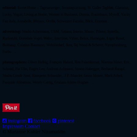
editorial:
Sweet Home – Tagesanzeiger, Sonntagszeitung, St. Galler Tagblatt, Glamour,
Lucky, Vogue, Living at Home, Woman in Business, Donna, Traumhaus, Myself, Vanity
Fair Italy, Annabelle, Meyers, Orella, Schweizer Familie, Blick, Emotion …
advertising:
Studio Achermann, USM, Artiana, Interio, Manor, Pfister, Spirella,
Ruckstuhl, Dorothée Vogel, Walter, Intertime, Vifian, Belux, Homegate, Ligne Roset,
Bulthaup, Création Baumann, Wohnbedarf, Ikea, Taj Wood & Scherer, Nymphenburg,
Forbo …
photographers:
Oliver Helbig, François Halard, Rita Palanikumar, Martina Meier, Eric,
Schmid, Pia Ulin, Eugen Leu, Andreas Achmann, Simon Habegger, Berhardt Rampf,
Studio Condé Nast, Hanspeter Schneider, J.P. Masclet, Jason Moore, Mark Arbeit,
Pasquale Abbattista, Wendy Carrig, Graham Atkins Hughes …
instagram
facebook
pinterest
Impressum
Contact
© Marianne Kohler Nizamuddin