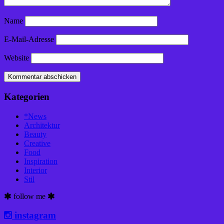
Name
E-Mail-Adresse
Website
Kategorien
*News
Architektur
Beauty
Creative
Food
Inspiration
Interior
Stil
follow me
instagram