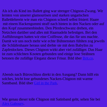
Als ich als Kind ins Ballett ging war strenger Chignon-Zwang. Wir
lernten von unserer glamourösen und starken ungarischen
Ballettlehrerin wie man ein Chignon schnell selbst frisiert: Haare
mit einem Hackengummi straff nach hinten in den Nacken oder auf
den Kopf zusammenbinden. Den Pferdeschwanz drehen, ein
Netzchen darüber und alles mit Haarnadeln befestigen. Bei den
Aufführungen hatten wir eine Coiffeuse, die das für uns machte.
Damit wir uns noch mehr wie echte Bühnenstars fühlten zog jeweils
die Schläfenhaare heraus und drehte sie mit dem Babyliss zu
Zapfenlocken. Dieses Chignon wirkt aber viel zufälliger. Das Haar
ist zum schlichten Knoten gebunden und einige lose Strähnen
betonen die zufällige Eleganz dieser Frisur. Bild über
Brit.co
.
Abends nach Büroschluss direkt in den Ausgang? Dann hilft ein
solches, leicht lose gebundenes Nacken-Chignon mit warme
Samtband. Bild über
Girl in the Park
.
Wie genau dieser tolle Chignon mit Satinband geht, sehen Sie bei
Alex Gaboury
.