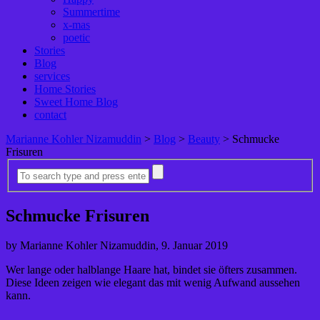
Summertime
x-mas
poetic
Stories
Blog
services
Home Stories
Sweet Home Blog
contact
Marianne Kohler Nizamuddin
>
Blog
>
Beauty
>
Schmucke
Frisuren
Schmucke Frisuren
by Marianne Kohler Nizamuddin, 9. Januar 2019
Wer lange oder halblange Haare hat, bindet sie öfters zusammen.
Diese Ideen zeigen wie elegant das mit wenig Aufwand aussehen
kann.