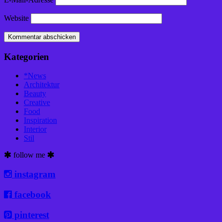
Website
Kategorien
*News
Architektur
Beauty
Creative
Food
Inspiration
Interior
Stil
follow me
instagram
facebook
pinterest