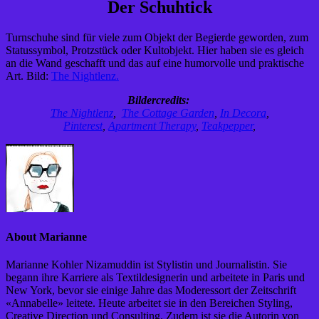
Der Schuhtick
Turnschuhe sind für viele zum Objekt der Begierde geworden, zum
Statussymbol, Protzstück oder Kultobjekt. Hier haben sie es gleich
an die Wand geschafft und das auf eine humorvolle und praktische
Art. Bild:
The Nightlenz.
Bildercredits:
The Nightlenz
,
The Cottage Garden
,
In Decora
,
Pinterest
,
Apartment Therapy
,
Teakpepper
,
About Marianne
Marianne Kohler Nizamuddin ist Stylistin und Journalistin. Sie
begann ihre Karriere als Textildesignerin und arbeitete in Paris und
New York, bevor sie einige Jahre das Moderessort der Zeitschrift
«Annabelle» leitete. Heute arbeitet sie in den Bereichen Styling,
Creative Direction und Consulting. Zudem ist sie die Autorin von