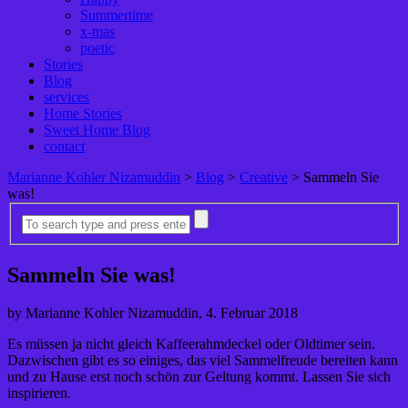
Summertime
x-mas
poetic
Stories
Blog
services
Home Stories
Sweet Home Blog
contact
Marianne Kohler Nizamuddin
>
Blog
>
Creative
>
Sammeln Sie
was!
Sammeln Sie was!
by Marianne Kohler Nizamuddin, 4. Februar 2018
Es müssen ja nicht gleich Kaffeerahmdeckel oder Oldtimer sein.
Dazwischen gibt es so einiges, das viel Sammelfreude bereiten kann
und zu Hause erst noch schön zur Geltung kommt. Lassen Sie sich
inspirieren.