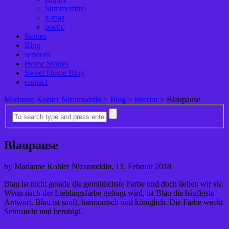
Summertime
x-mas
poetic
Stories
Blog
services
Home Stories
Sweet Home Blog
contact
Marianne Kohler Nizamuddin
>
Blog
>
Interior
>
Blaupause
Blaupause
by Marianne Kohler Nizamuddin, 13. Februar 2018
Blau ist nicht gerade die gemütlichste Farbe und doch lieben wir sie.
Wenn nach der Lieblingsfarbe gefragt wird, ist Blau die häufigste
Antwort. Blau ist sanft, harmonisch und königlich. Die Farbe weckt
Sehnsucht und beruhigt.