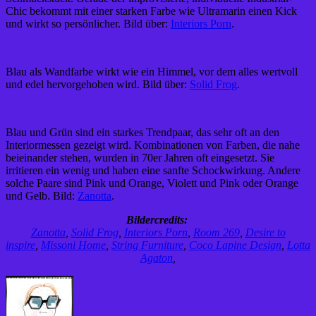
Chic bekommt mit einer starken Farbe wie Ultramarin einen Kick
und wirkt so persönlicher. Bild über:
Interiors Porn
.
Blau als Wandfarbe wirkt wie ein Himmel, vor dem alles wertvoll
und edel hervorgehoben wird. Bild über:
Solid Frog
.
Blau und Grün sind ein starkes Trendpaar, das sehr oft an den
Interiormessen gezeigt wird. Kombinationen von Farben, die nahe
beieinander stehen, wurden in 70er Jahren oft eingesetzt. Sie
irritieren ein wenig und haben eine sanfte Schockwirkung. Andere
solche Paare sind Pink und Orange, Violett und Pink oder Orange
und Gelb. Bild:
Zanotta
.
Bildercredits:
Zanotta
,
Solid Frog
,
Interiors Porn
,
Room 269
,
Desire to
inspire
,
Missoni Home
,
String Furniture
,
Coco Lapine Design
,
Lotta
Agaton
,