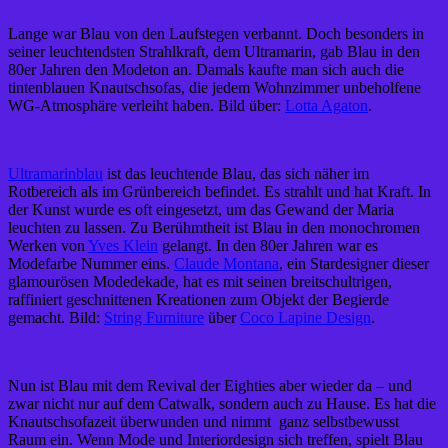
Lange war Blau von den Laufstegen verbannt. Doch besonders in
seiner leuchtendsten Strahlkraft, dem Ultramarin, gab Blau in den
80er Jahren den Modeton an. Damals kaufte man sich auch die
tintenblauen Knautschsofas, die jedem Wohnzimmer unbeholfene
WG-Atmosphäre verleiht haben. Bild über:
Lotta Agaton
.
Ultramarinblau
ist das leuchtende Blau, das sich näher im
Rotbereich als im Grünbereich befindet. Es strahlt und hat Kraft. In
der Kunst wurde es oft eingesetzt, um das Gewand der Maria
leuchten zu lassen. Zu Berühmtheit ist Blau in den monochromen
Werken von
Yves Klein
gelangt. In den 80er Jahren war es
Modefarbe Nummer eins.
Claude Montana
, ein Stardesigner dieser
glamourösen Modedekade, hat es mit seinen breitschultrigen,
raffiniert geschnittenen Kreationen zum Objekt der Begierde
gemacht. Bild:
String Furniture
über
Coco Lapine Design
.
Nun ist Blau mit dem Revival der Eighties aber wieder da – und
zwar nicht nur auf dem Catwalk, sondern auch zu Hause. Es hat die
Knautschsofazeit überwunden und nimmt ganz selbstbewusst
Raum ein. Wenn Mode und Interiordesign sich treffen, spielt Blau