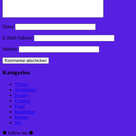
Name
E-Mail-Adresse
Website
Kategorien
*News
Architektur
Beauty
Creative
Food
Inspiration
Interior
Stil
follow me